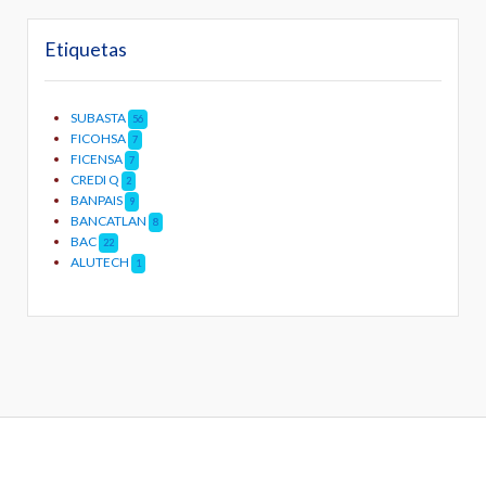
Etiquetas
SUBASTA
56
FICOHSA
7
FICENSA
7
CREDI Q
2
BANPAIS
9
BANCATLAN
8
BAC
22
ALUTECH
1