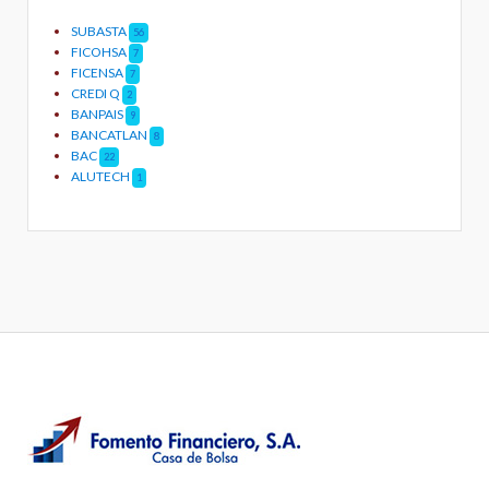
SUBASTA
56
FICOHSA
7
FICENSA
7
CREDI Q
2
BANPAIS
9
BANCATLAN
8
BAC
22
ALUTECH
1