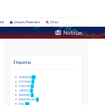
til
Usuario Financiero
Otros
Noticias
Etiquetas
SUBASTA
56
FICOHSA
7
FICENSA
7
CREDI Q
2
BANPAIS
9
BANCATLAN
8
BAC
22