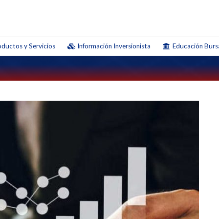
ductos y Servicios
Información Inversionista
Educación Bursá