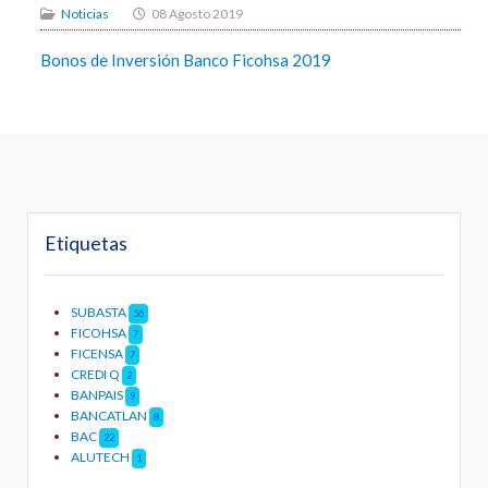
Noticias
08 Agosto 2019
Bonos de Inversión Banco Ficohsa 2019
Etiquetas
SUBASTA
56
FICOHSA
7
FICENSA
7
CREDI Q
2
BANPAIS
9
BANCATLAN
8
BAC
22
ALUTECH
1